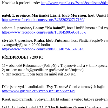
Novinka k poslechu zde:
http://www.guerilla.cz/?s=cd&ss=listen&id
pátek 1. prosince, Mariánské Lázně, klub Morrison
, host: Umělá 
https://www.facebook.com/events/542820232717160/
sobota 2. prosince, Louny "Na bahně"
, host Umělá hmota a Psí voj
https://www.facebook.com/events/1538459059581357/
čtvrtek 7. prosince, Praha, klub Futurum
, host Plastic People/New
avantgardy(!), start 20:00 hodin
https://www.facebook.com/events/852407561597814/
PŘEDPRODEJ
á 200 Kč
1) v obchodě Rekomando (Polí pět) v Trojanově ulci a v knihkupectví 
2) mailem na info@guerilla.cz (poštovné neúčtujeme).
V den koncertu lupen bude na místě stát 250 Kč.
Dále jsme vydali audioknihu
Evy Turnové
Čtení z turnových hájů:
http://www.guerilla.cz/?s=cd&ss=listen&id=149
Křest, autogramiáda, vydávání HitHit odměn a vůbec takové předváno
Od 1. 12. bude k mání i 2 CD
The Primitives Group
Comeback live