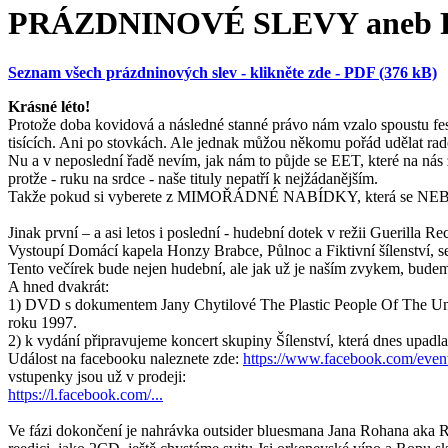
PRÁZDNINOVÉ SLEVY aneb F
Seznam všech prázdninových slev - klikněte zde - PDF (376 kB)
Krásné léto!
Protože doba kovidová a následné stanné právo nám vzalo spoustu fes
tisících. Ani po stovkách. Ale jednak můžou někomu pořád udělat rados
Nu a v neposlední řadě nevím, jak nám to půjde se EET, které na nás 
protže - ruku na srdce - naše tituly nepatří k nejžádanějším.
Takže pokud si vyberete z MIMOŘÁDNÉ NABÍDKY, která se NEB
Jinak první – a asi letos i poslední - hudební dotek v režii Gueril
Vystoupí Domácí kapela Honzy Brabce, Půlnoc a Fiktivní šílenství, ses
Tento večírek bude nejen hudební, ale jak už je naším zvykem, budeme
A hned dvakrát:
1) DVD s dokumentem Jany Chytilové The Plastic People Of The Univ
roku 1997.
2) k vydání připravujeme koncert skupiny Šílenství, která dnes upadl
Událost na facebooku naleznete zde:
https://www.facebook.com/eve
vstupenky jsou už v prodeji:
https://l.facebook.com/...
Ve fázi dokončení je nahrávka outsider bluesmana Jana Rohana aka 