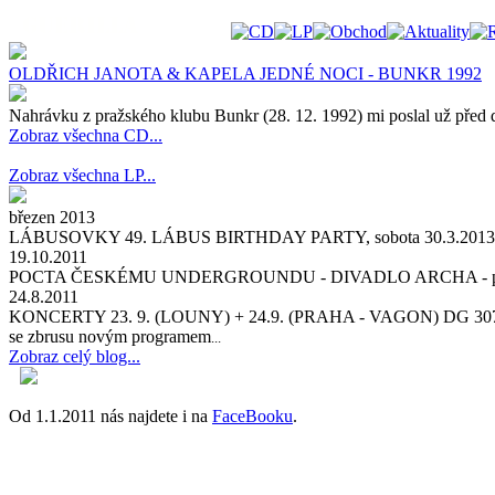
OLDŘICH JANOTA & KAPELA JEDNÉ NOCI - BUNKR 1992
Nahrávku z pražského klubu Bunkr (28. 12. 1992) mi poslal už před d
Zobraz všechna CD...
Zobraz všechna LP...
březen 2013
LÁBUSOVKY 49. LÁBUS BIRTHDAY PARTY, sobota 30.3.2013 v KD v D
19.10.2011
POCTA ČESKÉMU UNDERGROUNDU - DIVADLO ARCHA - pátek 4. a sobot
24.8.2011
KONCERTY 23. 9. (LOUNY) + 24.9. (PRAHA - VAGON) DG 3
se zbrusu novým programem
...
Zobraz celý blog...
Od 1.1.2011 nás najdete i na
FaceBooku
.