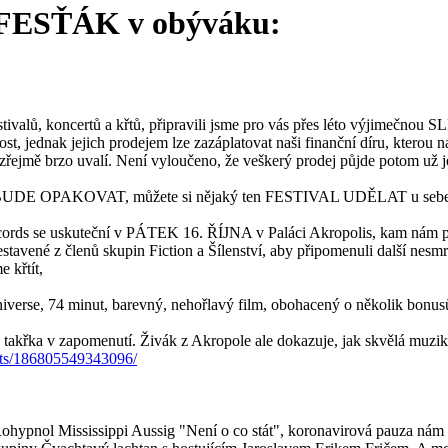
ESŤÁK v obýváku:
tivalů, koncertů a křtů, připravili jsme pro vás přes léto výjimečnou
t, jednak jejich prodejem lze zazáplatovat naši finanční díru, kterou n
zřejmě brzo uvalí. Není vyloučeno, že veškerý prodej půjde potom už j
UDE OPAKOVAT, můžete si nějaký ten FESTIVAL UDĚLAT u sebe V
la Records se uskuteční v PÁTEK 16. ŘÍJNA v Paláci Akropolis, kam nám 
tavené z členů skupin Fiction a Šílenství, aby připomenuli další nesmrt
 křtít,
erse, 74 minut, barevný, nehořlavý film, obohacený o několik bonusů,
a takřka v zapomenutí. Živák z Akropole ale dokazuje, jak skvělá muzik
nts/186805549343096/
Rohypnol Mississippi Aussig "Není o co stát", koronavirová pauza ná