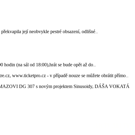
řekvapila její neobvykle pestré obsazení, odlišné
...
in (na sál od 18:00),hrát se bude opět až do
...
www.ticketpro.cz - v případě nouze se můžete obrátit přímo
...
OVI DG 307 s novým projektem Sinusoidy, DÁŠA VOKATÁ