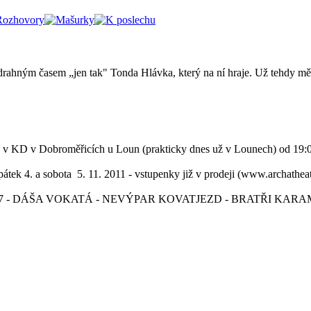
rahným časem „jen tak" Tonda Hlávka, který na ní hraje. Už tehdy mě p
obroměřicích u Loun (prakticky dnes už v Lounech) od 19:00 hod
a 5. 11. 2011 - vstupenky již v prodeji (www.archatheatre.cz, 
07 - DÁŠA VOKATÁ - NEVÝPAR KOVATJEZD - BRATŘI KARAMAZ