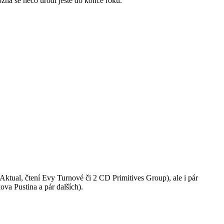
žná se něco urodí ještě do konce roku.
Aktual, čtení Evy Turnové či 2 CD Primitives Group), ale i pár
va Pustina a pár dalších).