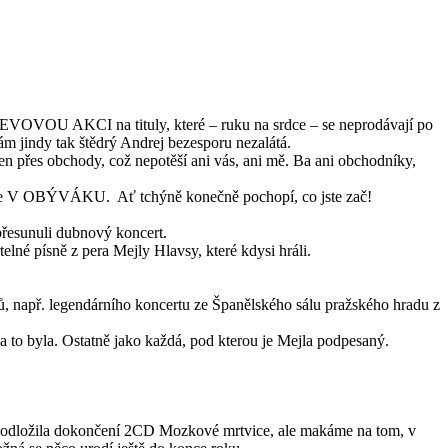
 SLEVOVOU AKCI na tituly, které – ruku na srdce – se neprodávají po
ám jindy tak štědrý Andrej bezesporu nezalátá.
en přes obchody, což nepotěší ani vás, ani mě. Ba ani obchodníky,
 OBÝVÁKU. Ať tchýně konečně pochopí, co jste zač!
přesunuli dubnový koncert.
elné písně z pera Mejly Hlavsy, které kdysi hráli.
 např. legendárního koncertu ze Španělského sálu pražského hradu z
a to byla. Ostatně jako každá, pod kterou je Mejla podpesaný.
m odložila dokončení 2CD Mozkové mrtvice, ale makáme na tom, v