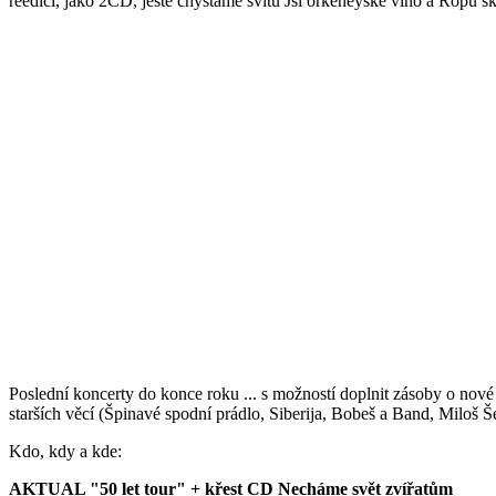
reedici, jako 2CD, ještě chystáme svitu Jsi orkeneyské víno a Ropu 
Poslední koncerty do konce roku ... s možností doplnit zásoby o nové
starších věcí (Špinavé spodní prádlo, Siberija, Bobeš a Band, Miloš
Kdo, kdy a kde:
AKTUAL "50 let tour" + křest CD Necháme svět zvířatům