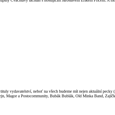
skupiny Čvachtavý lachtan s hostujícím Jaroslavem Erikem Fričem. A mo
 tituly vydavatelství, neboť na všech budeme mít nejen aktuální pecky (
 Šejn, Magor a Postocommunity, Bubák Bublák, Old Minka Band, Zajíčko