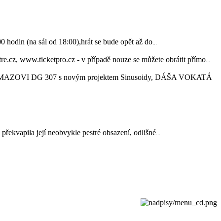
in (na sál od 18:00),hrát se bude opět až do
...
www.ticketpro.cz - v případě nouze se můžete obrátit přímo
...
OVI DG 307 s novým projektem Sinusoidy, DÁŠA VOKATÁ
řekvapila její neobvykle pestré obsazení, odlišné
...