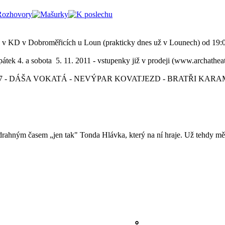
obroměřicích u Loun (prakticky dnes už v Lounech) od 19:00 hod
a 5. 11. 2011 - vstupenky již v prodeji (www.archatheatre.cz, 
07 - DÁŠA VOKATÁ - NEVÝPAR KOVATJEZD - BRATŘI KARAMAZ
rahným časem „jen tak" Tonda Hlávka, který na ní hraje. Už tehdy mě p