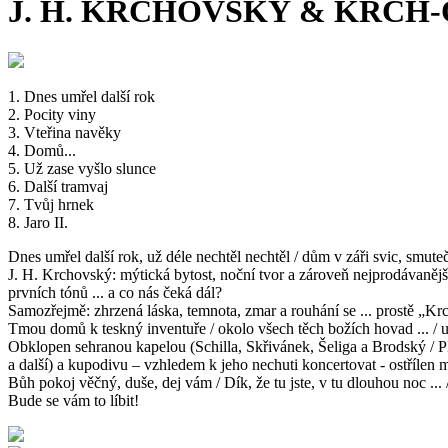
J. H. KRCHOVSKÝ & KRCH-
1. Dnes umřel další rok
2. Pocity viny
3. Vteřina navěky
4. Domů...
5. Už zase vyšlo slunce
6. Další tramvaj
7. Tvůj hrnek
8. Jaro II.
Dnes umřel další rok, už déle nechtěl nechtěl / dům v záři svic, smuteční
J. H. Krchovský: mýtická bytost, noční tvor a zároveň nejprodávaněj
prvních tónů ... a co nás čeká dál?
Samozřejmě: zhrzená láska, temnota, zmar a rouhání se ... prostě „K
Tmou domů k teskný inventuře / okolo všech těch božích hovad ... / 
Obklopen sehranou kapelou (Schilla, Skřivánek, Šeliga a Brodský / 
a další) a kupodivu – vzhledem k jeho nechuti koncertovat - ostřílen
Bůh pokoj věčný, duše, dej vám / Dík, že tu jste, v tu dlouhou noc ...
Bude se vám to líbit!