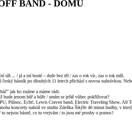
OFF BAND - DOMŮ
 síň ... / já a mí hosté – duše bez těl / zas o rok víc, zas o rok míň.
ší český básník po dlouhých 11 letech přichází s novou nahrávkou. Nebo
rcháč" jak ho známe a máme rádi.
už bude jenom hůř a hůře / umím se ještě vůbec pokřižovat?
PPU, Půlnoc, Echt!, Lewis Craven band, Electric Traveling Show, All T
 mnoha koncerty nahrál ve studiu Zdeňka Šikýře 40 minut hudby, v který
 / to nejsou básně, co tu vrejvám / to jsou mé prosby o pomoc!