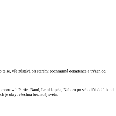
jte se, vše zůstává při starém: pochmurná dekadence a trýzeň od
omorrow´s Parties Band, Letní kapela, Nahoru po schodišti dolů band
ch je ukryt všechna beznaděj světa.