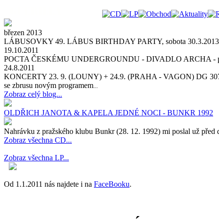
březen 2013
LÁBUSOVKY 49. LÁBUS BIRTHDAY PARTY, sobota 30.3.2013 v KD v D
19.10.2011
POCTA ČESKÉMU UNDERGROUNDU - DIVADLO ARCHA - pátek 4. a sobot
24.8.2011
KONCERTY 23. 9. (LOUNY) + 24.9. (PRAHA - VAGON) DG 3
se zbrusu novým programem
...
Zobraz celý blog...
OLDŘICH JANOTA & KAPELA JEDNÉ NOCI - BUNKR 1992
Nahrávku z pražského klubu Bunkr (28. 12. 1992) mi poslal už před d
Zobraz všechna CD...
Zobraz všechna LP...
Od 1.1.2011 nás najdete i na
FaceBooku
.