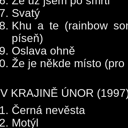
Že už jsem po smrti
Svatý
Khu a te (rainbow so
píseň)
Oslava ohně
Že je někde místo (pro 
V KRAJINĚ ÚNOR (1997
Černá nevěsta
Motýl