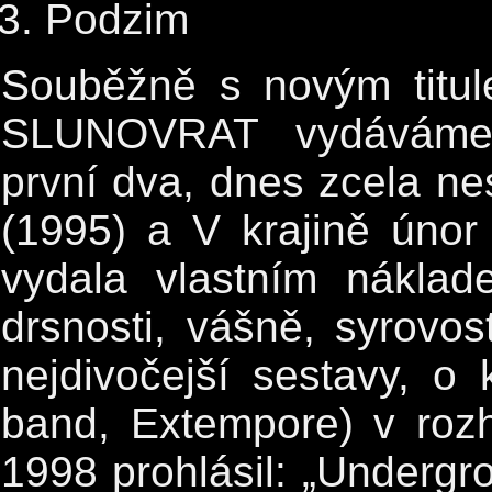
Podzim
Souběžně s novým titu
SLUNOVRAT vydáváme v 
první dva, dnes zcela ne
(1995) a V krajině únor 
vydala vlastním nákla
drsnosti, vášně, syrovost
nejdivočejší sestavy, 
band, Extempore) v roz
1998 prohlásil: „Undergr