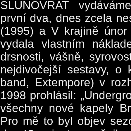
SLUNOVRAT vydáváme v 
první dva, dnes zcela ne
(1995) a V krajině únor 
vydala vlastním nákla
drsnosti, vášně, syrovost
nejdivočejší sestavy, 
band, Extempore) v roz
1998 prohlásil: „Undergr
všechny nové kapely Br
Pro mě to byl objev sez