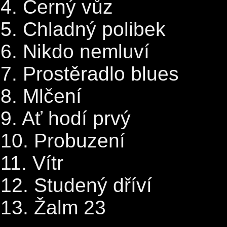
4. Černý vůz
5. Chladný polibek
6. Nikdo nemluví
7. Prostěradlo blues
8. Mlčení
9. Ať hodí prvý
10. Probuzení
11. Vítr
12. Studený dříví
13. Žalm 23