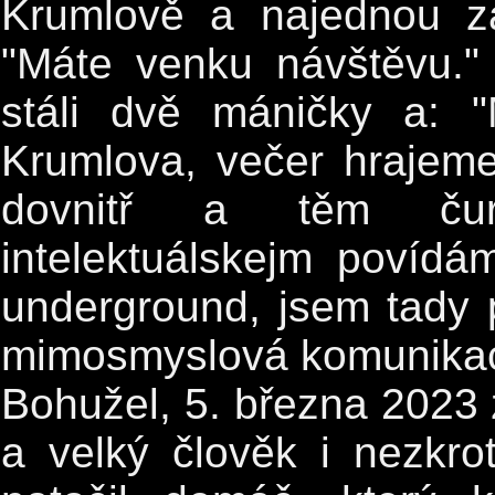
Krumlově a najednou za
"Máte venku návštěvu."
stáli dvě máničky a: 
Krumlova, večer hrajeme,
dovnitř a těm čur
intelektuálskejm povídám
underground, jsem tady 
mimosmyslová komunikac
Bohužel, 5. března 2023 z
a velký člověk i nezkr