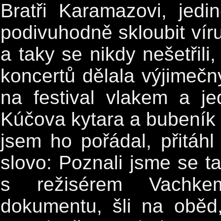
Bratři Karamazovi, jedi
podivuhodně skloubit víru
a taky se nikdy nešetřili,
koncertů dělala výjimečný
na festival vlakem a j
Kúčova kytara a bubeník s
jsem ho pořádal, přitá
slovo: Poznali jsme se ta
s režisérem Vachke
dokumentu, šli na oběd