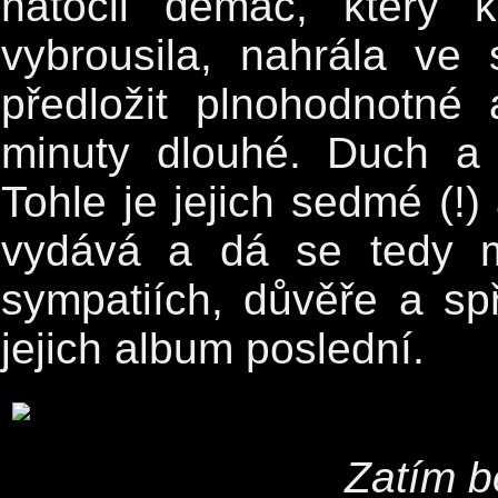
natočil demáč, který 
vybrousila, nahrála v
předložit plnohodnotné
minuty dlouhé. Duch a 
Tohle je jejich sedmé (!)
vydává a dá se tedy m
sympatiích, důvěře a spř
jejich album poslední.
Zatím b